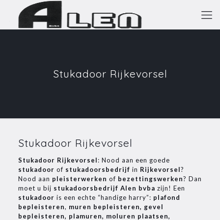
Stukadoor Rijkevorsel
Stukadoor Rijkevorsel
Stukadoor Rijkevorsel
: Nood aan een goede
stukadoor
of
stukadoorsbedrijf
in
Rijkevorsel
?
Nood aan
pleisterwerken
of
bezettingswerken
? Dan
moet u bij
stukadoorsbedrijf Alen bvba
zijn! Een
stukadoor
is een echte “handige harry”:
plafond
bepleisteren
,
muren bepleisteren, gevel
bepleisteren, plamuren, moluren plaatsen,