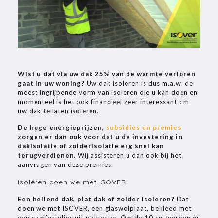
Wist u dat via uw dak 25% van de warmte verloren
gaat in uw woning?
Uw dak isoleren is dus m.a.w. de
meest ingrijpende vorm van isoleren die u kan doen en
momenteel is het ook financieel zeer interessant om
uw dak te laten isoleren.
De hoge energieprijzen,
subsidies en premies
zorgen er dan ook voor dat u de investering in
dakisolatie of zolderisolatie erg snel kan
terugverdienen.
Wij assisteren u dan ook bij het
aanvragen van deze premies.
Isoleren doen we met ISOVER
Een hellend dak, plat dak of zolder isoleren?
Dat
doen we met ISOVER, een glaswolplaat, bekleed met
een comfortvlies uit polyester. Om de 10 cm werden er