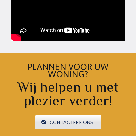
PLANNEN VOOR UW
WONING?
Wij helpen u met
plezier verder!
CONTACTEER ONS!