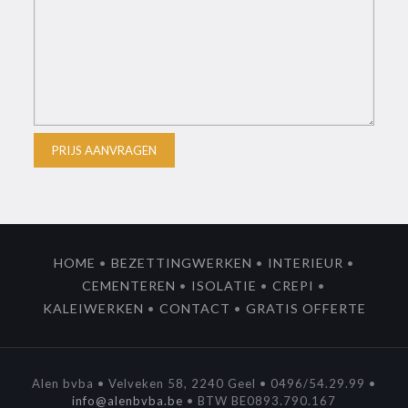
Alternative:
HOME
•
BEZETTINGWERKEN
•
INTERIEUR
•
CEMENTEREN
•
ISOLATIE
•
CREPI
•
KALEIWERKEN
•
CONTACT
•
GRATIS OFFERTE
Alen bvba • Velveken 58, 2240 Geel • 0496/54.29.99 •
info@alenbvba.be
• BTW BE0893.790.167