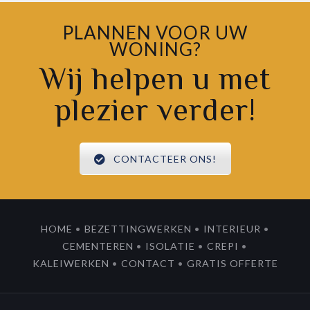
PLANNEN VOOR UW
WONING?
Wij helpen u met
plezier verder!
CONTACTEER ONS!
HOME
•
BEZETTINGWERKEN
•
INTERIEUR
•
CEMENTEREN
•
ISOLATIE
•
CREPI
•
KALEIWERKEN
•
CONTACT
•
GRATIS OFFERTE