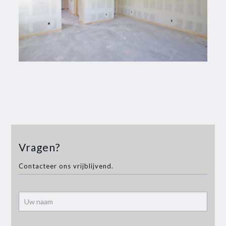
Vragen?
Contacteer ons vrijblijvend.
Alter