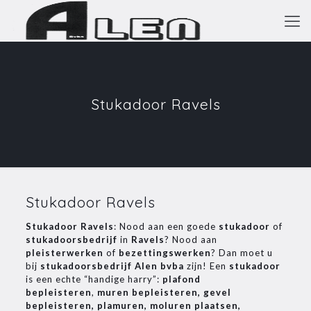
Stukadoor Ravels
Stukadoor Ravels
Stukadoor Ravels
: Nood aan een goede
stukadoor
of
stukadoorsbedrijf
in
Ravels
? Nood aan
pleisterwerken
of
bezettingswerken
? Dan moet u
bij
stukadoorsbedrijf Alen bvba
zijn! Een
stukadoor
is een echte “handige harry”:
plafond
bepleisteren
,
muren bepleisteren, gevel
bepleisteren, plamuren, moluren plaatsen,