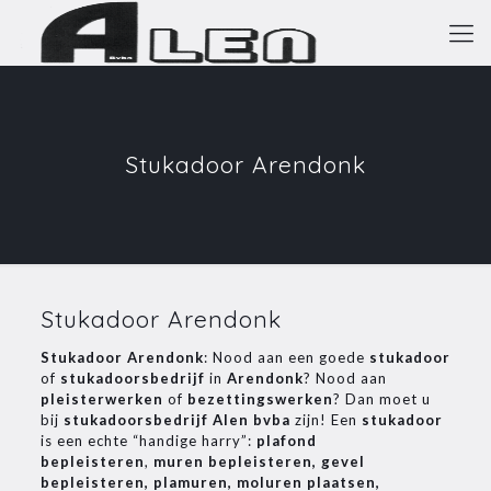
Stukadoor Arendonk
Stukadoor Arendonk
Stukadoor Arendonk
: Nood aan een goede
stukadoor
of
stukadoorsbedrijf
in
Arendonk
? Nood aan
pleisterwerken
of
bezettingswerken
? Dan moet u
bij
stukadoorsbedrijf Alen bvba
zijn! Een
stukadoor
is een echte “handige harry”:
plafond
bepleisteren
,
muren bepleisteren, gevel
bepleisteren, plamuren, moluren plaatsen,