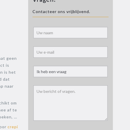
Contacteer ons vrijblijvend.
Alternati
laat geen
ct is
n is het
d dat
mp naar
chikt om
ee af te
oeken, …
voor
crepi