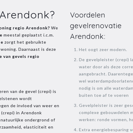
 Arendonk?
Voordelen
gevelrenovatie
woning regio Arendonk?
We
Arendonk:
ie
meestal geplaatst i.c.m.
ie
zorgt het gebruikte
 woning. Daarnaast is deze
Het oogt zeer modern.
e van gevels regio
De gevelpleister (crepi) 
water door als deze corre
aangebracht. Daarentege
wel waterdampdoorlaten
nodig is om alle waterda
eren van de gevel (crepi) is
buiten toe af te voeren
velstenen wordt
Gevelpleister is zeer ges
egen de invloed van weer en
complexe gebouwdelen m
 (crepi) in Arendonk
werken: ronde vormen, h
 natuurlijke ondergrond of
rzaamheid, elasticiteit en
Extra energiebesparing 