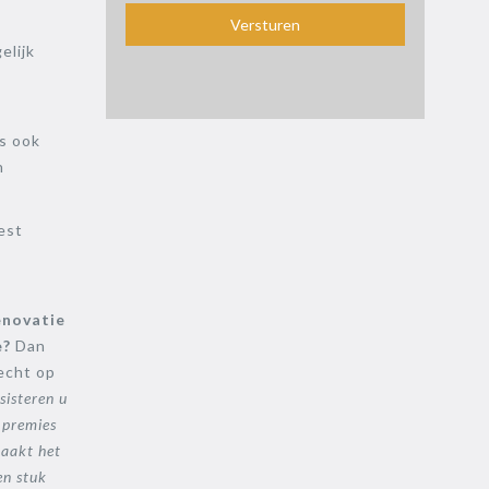
elijk
s ook
n
est
enovatie
e?
Dan
recht op
sisteren u
 premies
maakt het
en stuk