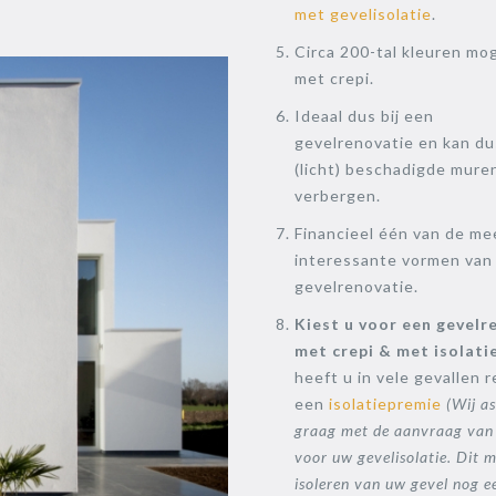
met gevelisolatie
.
Circa 200-tal kleuren mog
met crepi.
Ideaal dus bij een
gevelrenovatie en kan du
(licht) beschadigde mure
verbergen.
Financieel één van de me
interessante vormen van
gevelrenovatie.
Kiest u voor een gevelr
met crepi & met isolati
heeft u in vele gevallen 
een
isolatiepremie
(Wij as
graag met de aanvraag van
voor uw gevelisolatie. Dit 
isoleren van uw gevel nog e