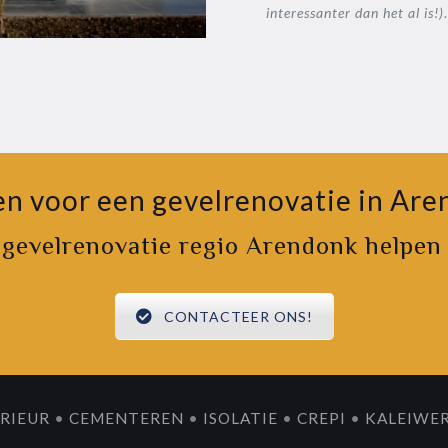
interessanter dan het al is!)
.
n voor een gevelrenovatie in Ar
n gevelrenovatie regio Arendonk helpen
CONTACTEER ONS!
RIEUR
•
CEMENTEREN
•
ISOLATIE
•
CREPI
•
KALEIWE