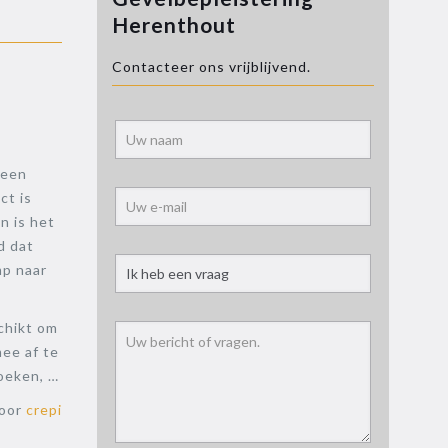
Herenthout
Contacteer ons vrijblijvend.
Alternati
geen
ct is
n is het
d dat
mp naar
chikt om
ee af te
oeken, …
voor
crepi