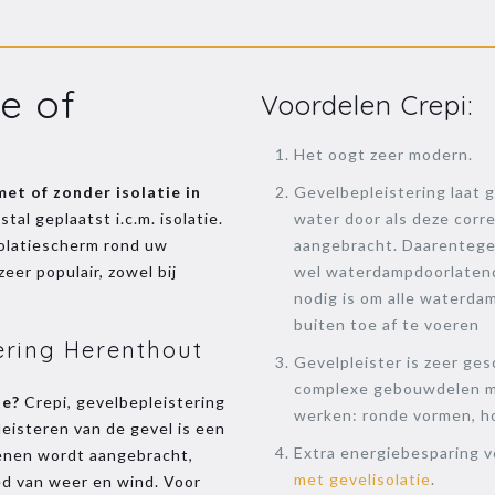
ie of
Voordelen Crepi:
Het oogt zeer modern.
met of zonder isolatie in
Gevelbepleistering laat 
al geplaatst i.c.m. isolatie.
water door als deze corre
solatiescherm rond uw
aangebracht. Daarentege
eer populair, zowel bij
wel waterdampdoorlaten
nodig is om alle waterda
buiten toe af te voeren
ering Herenthout
Gevelpleister is zeer ges
complexe gebouwdelen m
ie?
Crepi, gevelbepleistering
werken: ronde vormen, h
leisteren van de gevel is een
Extra energiebesparing 
tenen wordt aangebracht,
met gevelisolatie
.
ed van weer en wind. Voor