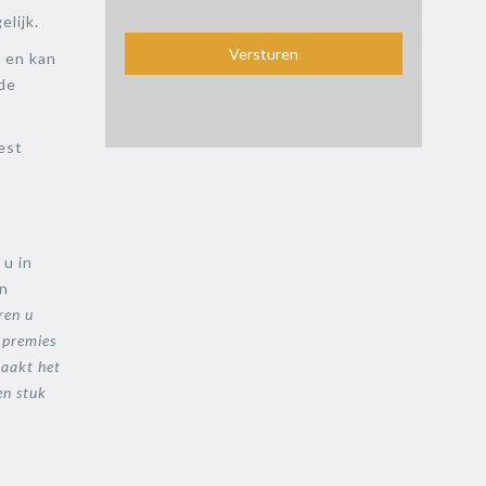
elijk.
e en kan
gde
est
u in
en
ren u
 premies
maakt het
en stuk