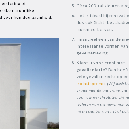
leistering of
Circa 200-tal kleuren mog
 elke natuurlijke
Het is ideaal bij renovati
end voor hun duurzaamheid,
dus ook (licht) beschadi
muren verbergen.
Financieel één van de me
interessante vormen van
gevelbekleding.
Kiest u voor crepi met
gevelisolatie?
Dan heeft 
vele gevallen recht op e
isolatiepremie
(Wij assiste
graag met de aanvraag van
voor uw gevelisolatie. Dit 
isoleren van uw gevel nog e
interessanter dan het al is!)
.