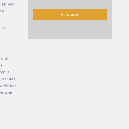
e en kan
gde
est
u in
en
ren u
 premies
maakt het
en stuk