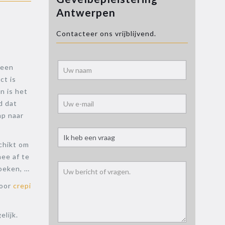
Antwerpen
Contacteer ons vrijblijvend.
Alternati
geen
ct is
n is het
d dat
mp naar
chikt om
ee af te
oeken, …
voor
crepi
elijk.