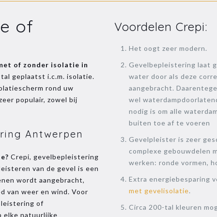
ie of
Voordelen Crepi:
Het oogt zeer modern.
met of zonder isolatie in
Gevelbepleistering laat 
l geplaatst i.c.m. isolatie.
water door als deze corre
solatiescherm rond uw
aangebracht. Daarentege
eer populair, zowel bij
wel waterdampdoorlaten
nodig is om alle waterda
buiten toe af te voeren
ering Antwerpen
Gevelpleister is zeer ges
complexe gebouwdelen m
ie?
Crepi, gevelbepleistering
werken: ronde vormen, h
leisteren van de gevel is een
Extra energiebesparing 
tenen wordt aangebracht,
met gevelisolatie
.
ed van weer en wind. Voor
leistering of
Circa 200-tal kleuren mog
 elke natuurlijke