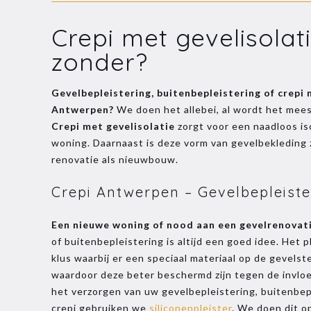
Crepi met gevelisolat
zonder?
Gevelbepleistering, buitenbepleistering of crepi
Antwerpen?
We doen het allebei, al wordt het meesta
Crepi met gevelisolatie
zorgt voor een naadloos i
woning. Daarnaast is deze vorm van gevelbekleding z
renovatie als nieuwbouw.
Crepi Antwerpen – Gevelbepleist
Een nieuwe woning of nood aan een gevelrenovat
of buitenbepleistering is altijd een goed idee. Het p
klus waarbij er een speciaal materiaal op de gevels
waardoor deze beter beschermd zijn tegen de invlo
het verzorgen van uw gevelbepleistering, buitenbep
crepi gebruiken we
siliconenpleister
. We doen dit op